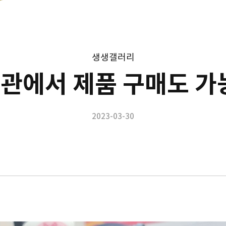
생생갤러리
관에서 제품 구매도 가
2023-03-30